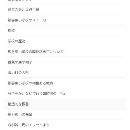
経営方針と重点目標
熊谷東小学校のストーリー
校歌
学校の歴史
熊谷東小学校の開校記念日について
紺色の通学帽子
青い目の人形
熊谷東小学校の特色ある教育
号令をかけないで行う毎時間の「礼」
構造的な板書
熊谷東小の先輩
森村誠一氏のエッセイより