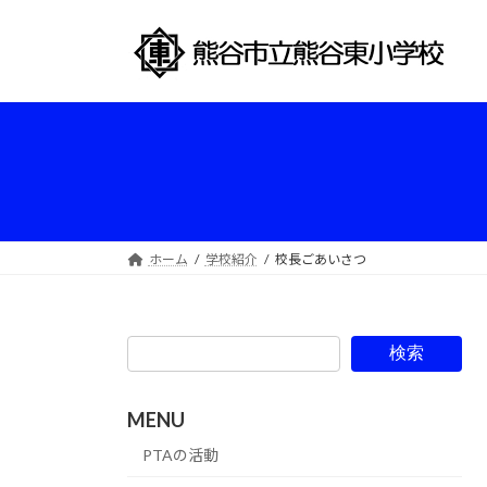
コ
ナ
ン
ビ
テ
ゲ
ン
ー
ツ
シ
へ
ョ
ス
ン
キ
に
ッ
移
プ
動
ホーム
学校紹介
校長ごあいさつ
検索
MENU
PTAの活動