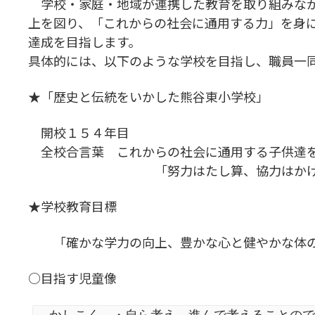
学校・家庭・地域が連携した教育を取り組みなが
上を図り、「これからの社会に通用する力」を身
達成を目指します。
具体的には、以下のような学校を目指し、職員一
★「歴史と伝統をいかした熊谷東小学校」
開校１５４年目
全校合言葉 これからの社会に通用する子供達
「努力はたし算、協力はかけ
★学校教育目標
「確かな学力の向上、豊かな心と健やかな体
○目指す児童像
かしこく ・自ら考え、進んで考えることので