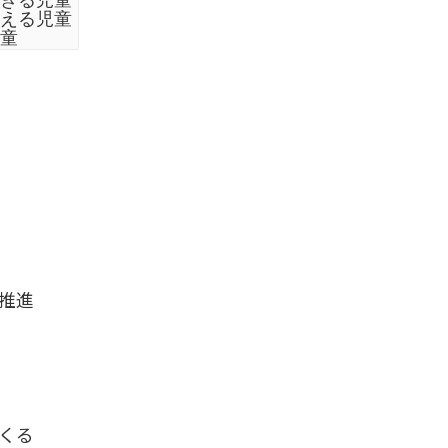
える児童
童
推進
くる