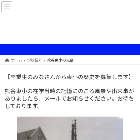
コ
ナ
ン
ビ
テ
ゲ
ン
ー
ツ
シ
へ
ョ
熊谷東小の先輩
ス
ン
キ
に
ッ
移
プ
動
ホーム
学校紹介
熊谷東小の先輩
【卒業生のみなさんから東小の歴史を募集します】
熊谷東小の在学当時の記憶にのこる風景や出来事が
ありましたら、メールでお知らせください。お待ち
しております。