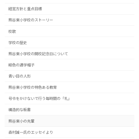
経営方針と重点目標
熊谷東小学校のストーリー
校歌
学校の歴史
熊谷東小学校の開校記念日について
紺色の通学帽子
青い目の人形
熊谷東小学校の特色ある教育
号令をかけないで行う毎時間の「礼」
構造的な板書
熊谷東小の先輩
森村誠一氏のエッセイより