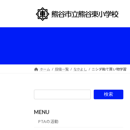
コ
ナ
ン
ビ
テ
ゲ
ン
ー
ツ
シ
へ
ョ
ス
ン
キ
に
ッ
移
プ
動
ホーム
投稿一覧
なかよし
ニシダ飴で買い物学習
検索
MENU
PTAの活動